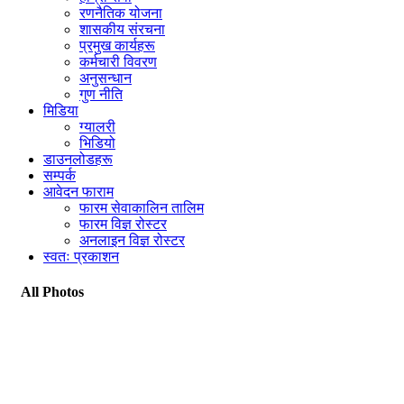
रणनैतिक योजना
शासकीय संरचना
प्रमुख कार्यहरू
कर्मचारी विवरण
अनुसन्धान
गुण नीति
मिडिया
ग्यालरी
भिडियो
डाउनलोडहरू
सम्पर्क
आवेदन फाराम
फारम सेवाकालिन तालिम
फारम विज्ञ रोस्टर
अनलाइन विज्ञ रोस्टर
स्वतः प्रकाशन
All Photos