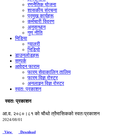
रणनैतिक योजना
शासकीय संरचना
प्रमुख कार्यहरू
कर्मचारी विवरण
अनुसन्धान
गुण नीति
मिडिया
ग्यालरी
भिडियो
डाउनलोडहरू
सम्पर्क
आवेदन फाराम
फारम सेवाकालिन तालिम
फारम विज्ञ रोस्टर
अनलाइन विज्ञ रोस्टर
स्वतः प्रकाशन
स्वतः प्रकाशन
आ.व. २०८०।८१ को चौथो त्रैमासिकको स्वतःप्रकाशन
2024/08/01
View
Download